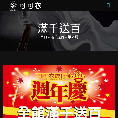
Skip
to
content
滿千送百
首頁
»
滿千送百
»
第 2 頁