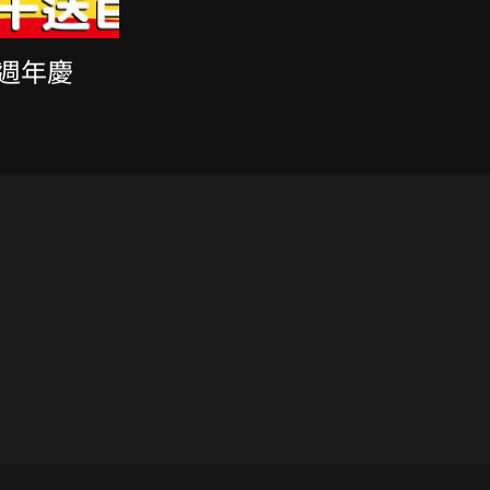
2週年慶
可可衣 – RainSky琦盛
可可衣 –
雨洋傘 新櫃登場!
泳裝 Su
賣囉!
2022-08-20
2022-06-29