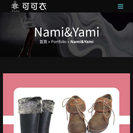
Skip
to
content
Nami&Yami
首頁
»
Portfolio
»
Nami&Yami