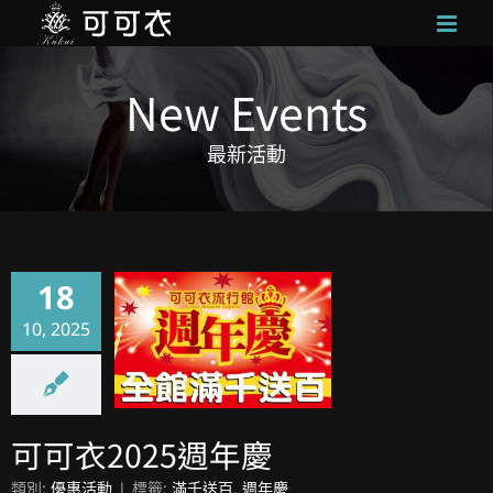
Skip
to
content
New Events
最新活動
18
10, 2025
可可衣2025週年慶
可可衣2025週年慶
類別:
優惠活動
|
標籤:
滿千送百
,
週年慶