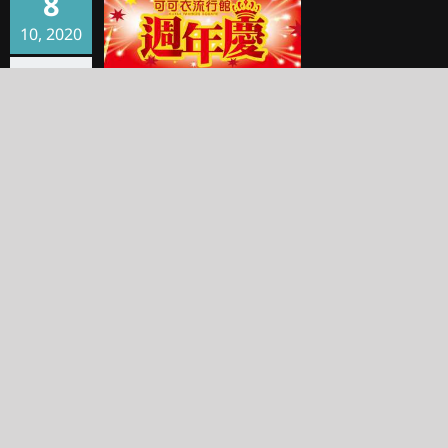
8
10, 2020
可可衣2020週年慶
可可衣2020週年慶
類別:
優惠活動
|
標籤:
滿千送百
,
週年慶
🎀 10/8(四) ~ 10/18(日) 全館🈵5000送500
🎀 10/19(一) ~ 11/08(一) 全館🈵5000送300
閱讀全文
11
04, 2020