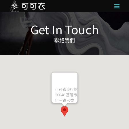
Skip
to
content
Get In Touch
聯絡我們
可可衣流行館
20048
基隆市
仁三路76號