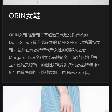
ORIN女鞋
ORIN女鞋 經營鞋子有超過三代歷史與傳承的
DolceGroup 於台北設立的 MARGARET 瑪格麗特女
鞋， 最早由作為跨時代新女性的創辦人之妻
Margaret 以其名創立為品牌命名， 當時以她「獨
立、優雅又聰穎」的個性特點跳脫轉化為品牌精神。
近年由於集團旗下路線增加， 由 NewStep [...]