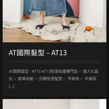
AT國際髮型 – AT13
AT國際髮型 - AT13 AT13剪燙染護專門店 ✅ 個人化設
計 ✅ 歐美染髪 ✅ 日韓剪燙髪型 ✅ 手刷染 ✅ 手繪染
[...]