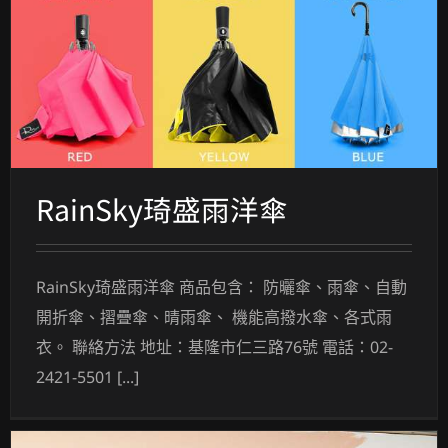
RainSky琦盛雨洋傘
RainSky琦盛雨洋傘 商品包含： 防曬傘、雨傘、自動
開折傘、摺疊傘、晴雨傘、 機能高撥水傘、各式雨
衣。 聯絡方法 地址：基隆市仁三路76號 電話：02-
2421-5501 [...]