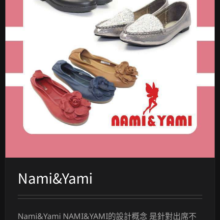
Nami&Yami
Nami&Yami NAMI&YAMI的設計概念 是針對出席不