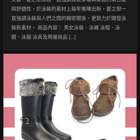
與舒適性，於泳裝的素材上每年推陳出新，夏之戀一
直強調泳裝與人們之間的親密關係，更致力於開發泳
裝新素材。 商品內容： 男女泳裝、泳褲 泳帽、泳
鏡、泳圈 泳具及周邊商品 [...]