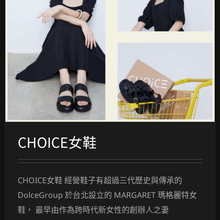
CHOICE女鞋
CHOICE女鞋 經營鞋子有超過三代歷史與傳承的
DolceGroup 於台北設立的 MARGARET 瑪格麗特女
鞋， 最早由作為跨時代新女性的創辦人之妻