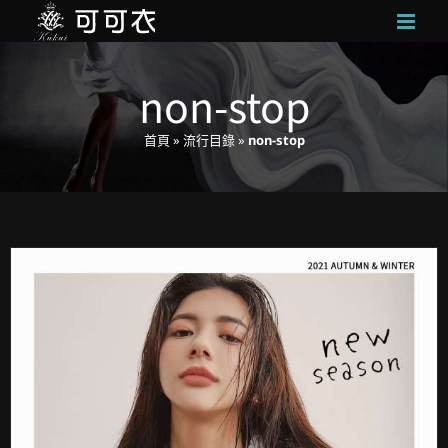
Skip
to
content
non-stop
首頁
»
流行目錄
»
non-stop