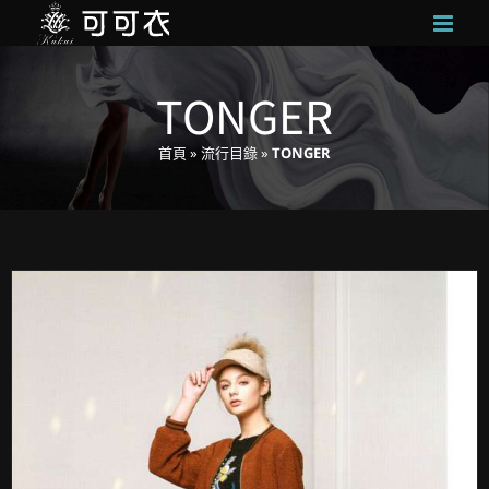
Skip
to
content
TONGER
首頁
»
流行目錄
»
TONGER