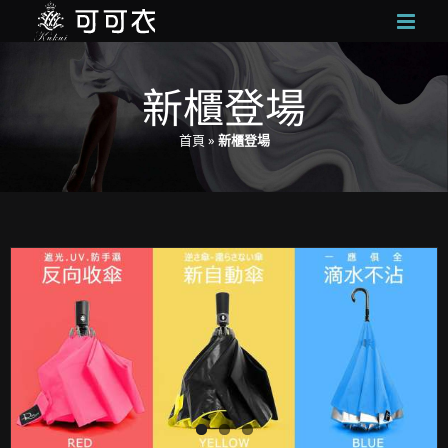
Skip
to
content
新櫃登場
首頁
»
新櫃登場
可可衣 – RainSky琦盛雨洋傘 新櫃登場!