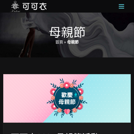
Skip
to
content
母親節
首頁
»
母親節
可可衣2025母親節活動 – Mother’s Day全館8折起